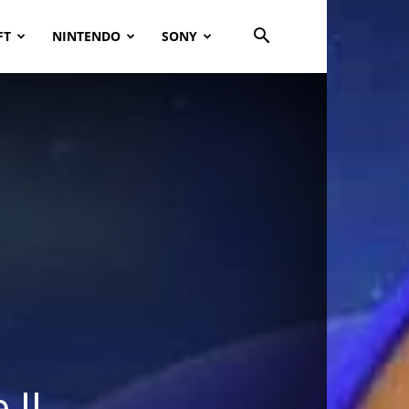
FT
NINTENDO
SONY
 II