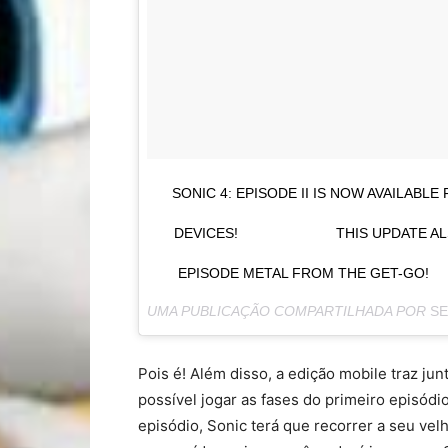
SONIC 4: EPISODE II IS NOW AVAILABLE
DEVICES! ⠀⠀⠀⠀⠀⠀⠀⠀⠀ THIS UPDATE A
EPISODE METAL FROM THE GET-GO!
UMA PUBLICAÇÃO COMPARTILHADA POR
SE
Pois é! Além disso, a edição mobile traz ju
possível jogar as fases do primeiro episódi
episódio, Sonic terá que recorrer a seu velh