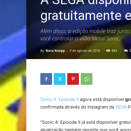
gratuitamente 
Além disso, a edição mobile traz junto
você controlar o vilão Metal Sonic.
By
Nara Knopp
-
3 de agosto de 2018
883
0
Sonic 4: Episode II
agora está disponível
gr
confirmada através do Instagram da
SEGA
F
“Sonic 4: Episode II já está disponível grat
atualização também permite que você acesse