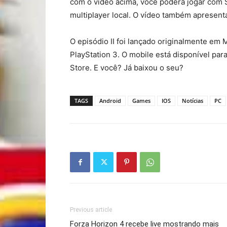
com o vídeo acima, você poderá jogar com 
multiplayer local. O vídeo também apresent
O episódio II foi lançado originalmente em
PlayStation 3. O mobile está disponível par
Store. E você? Já baixou o seu?
TAGS
Android
Games
IOS
Notícias
PC
Previous article
Forza Horizon 4 recebe live mostrando mais