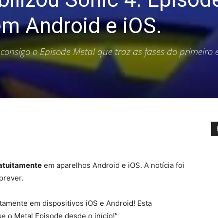
em Android e iOS.
 consigo o Episode Metal que traz as fases do primeiro
atuitamente
em aparelhos Android e iOS. A notícia foi
orever.
uitamente em dispositivos iOS e Android! Esta
 o Metal Episode desde o início!”