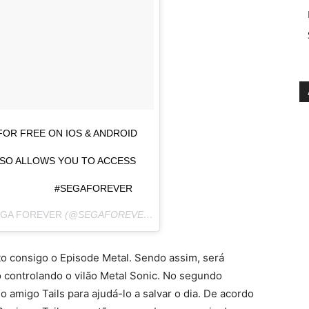
 FOR FREE ON IOS & ANDROID
LSO ALLOWS YOU TO ACCESS
 ⠀⠀⠀⠀⠀⠀⠀⠀⠀ #SEGAFOREVER
GA FOREVER
(@SEGAFOREVER) EM
2 DE AGO, 2018 ÀS 9:21 PDT
nto consigo o Episode Metal. Sendo assim, será
o controlando o vilão Metal Sonic. No segundo
o amigo Tails para ajudá-lo a salvar o dia. De acordo