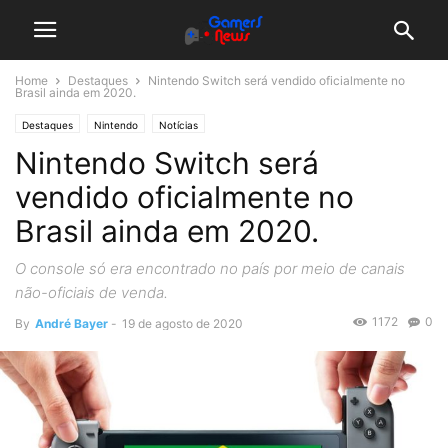
Home
Destaques
Nintendo Switch será vendido oficialmente no
Brasil ainda em 2020.
Destaques
Nintendo
Notícias
Nintendo Switch será
vendido oficialmente no
Brasil ainda em 2020.
O console só era encontrado no país por meio de canais
não-oficiais de venda.
1172
0
By
André Bayer
-
19 de agosto de 2020