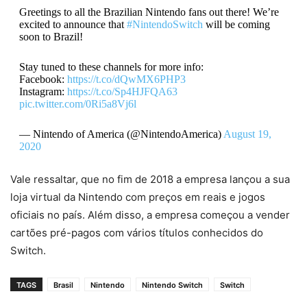
Greetings to all the Brazilian Nintendo fans out there! We’re
excited to announce that
#NintendoSwitch
will be coming
soon to Brazil!
Stay tuned to these channels for more info:
Facebook:
https://t.co/dQwMX6PHP3
Instagram:
https://t.co/Sp4HJFQA63
pic.twitter.com/0Ri5a8Vj6l
— Nintendo of America (@NintendoAmerica)
August 19,
2020
Vale ressaltar, que no fim de 2018 a empresa lançou a sua
loja virtual da Nintendo com preços em reais e jogos
oficiais no país. Além disso, a empresa começou a vender
cartões pré-pagos com vários títulos conhecidos do
Switch.
TAGS
Brasil
Nintendo
Nintendo Switch
Switch