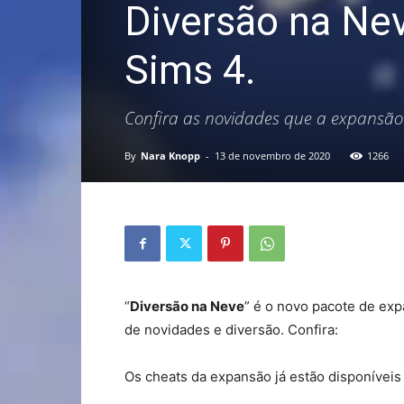
Diversão na Ne
Sims 4.
Confira as novidades que a expansão
By
Nara Knopp
-
13 de novembro de 2020
1266
“
Diversão na Neve
” é o novo pacote de ex
de novidades e diversão. Confira:
Os cheats da expansão já estão disponívei