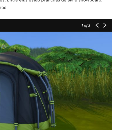
ros.
1
of 3