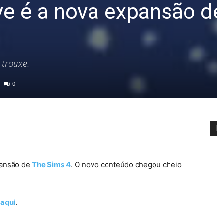
ve é a nova expansão d
 trouxe.
0
pansão de
The Sims 4
. O novo conteúdo chegou cheio
s
aqui
.