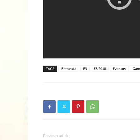
TAGS
Bethesda
E3
E3 2018
Eventos
Gam
Previous article