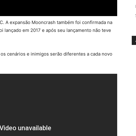
C. A expansão Mooncrash também foi confirmada na
foi lançado em 2017 e após seu lançamento não teve
 os cenários e inimigos serão diferentes a cada novo