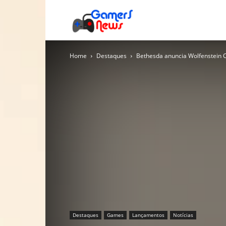
Gamers
Home
Destaques
Bethesda anuncia Wolfenstein C
News
Destaques
Games
Lançamentos
Notícias