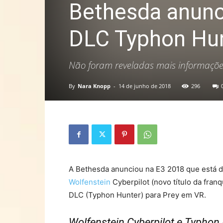
Bethesda anunci
DLC Typhon Hun
Não foram reveladas mais informações
By
Nara Knopp
-
14 de junho de 2018
296
A Bethesda anunciou na E3 2018 que está d
Wolfenstein
Cyberpilot (novo título da fran
DLC (Typhon Hunter) para Prey em VR.
Wolfenstein Cyberpilot e Typhon 