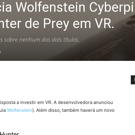
a Wolfenstein Cyberpi
ter de Prey em VR.
 sobre nenhum dos dois títulos.
0
isposta a investir em VR. A desenvolvedora anunciou
quia
Wolfenstein
). Além disso, também haverá um novo
Hunter.