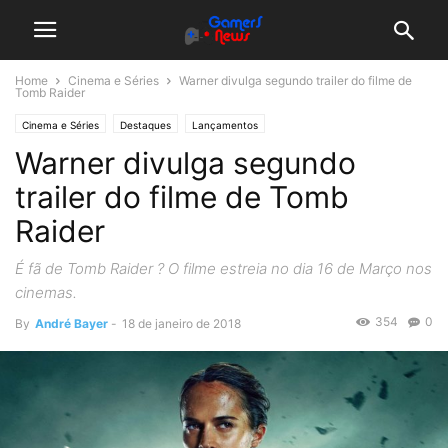
Home
Cinema e Séries
Warner divulga segundo trailer do filme de
Tomb Raider
Cinema e Séries
Destaques
Lançamentos
Warner divulga segundo
trailer do filme de Tomb
Raider
É fã de Tomb Raider ? O filme estreia no dia 16 de Março nos
cinemas.
354
0
By
André Bayer
-
18 de janeiro de 2018