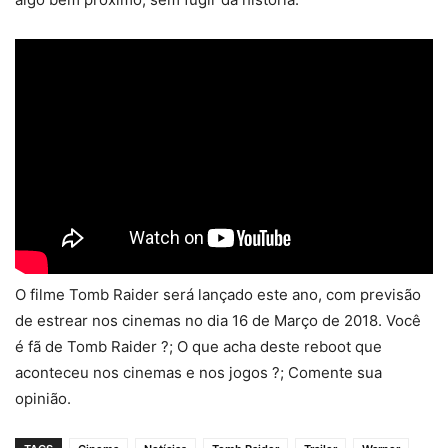
O filme Tomb Raider será lançado este ano, com previsão
de estrear nos cinemas no dia 16 de Março de 2018. Você
é fã de Tomb Raider ?; O que acha deste reboot que
aconteceu nos cinemas e nos jogos ?; Comente sua
opinião.