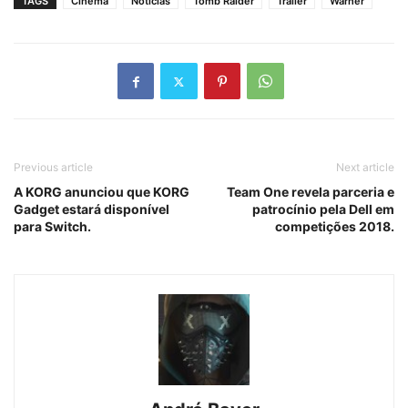
TAGS
Cinema
Notícias
Tomb Raider
Trailer
Warner
Previous article
Next article
A KORG anunciou que KORG
Team One revela parceria e
Gadget estará disponível
patrocínio pela Dell em
para Switch.
competições 2018.