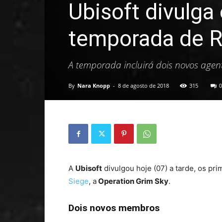
Ubisoft divulga
temporada de R
A temporada incluirá dois novos age
By
Nara Knopp
-
8 de agosto de 2018
315
0
A
Ubisoft
divulgou hoje (07) a tarde, os pr
Siege
, a
Operation Grim Sky
.
Dois novos membros