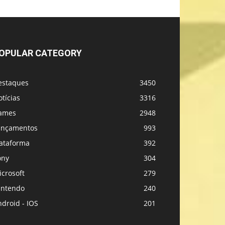
OPULAR CATEGORY
estaques
3450
tícias
3316
ames
2948
ançamentos
993
lataforma
392
ony
304
crosoft
279
intendo
240
droid - IOS
201