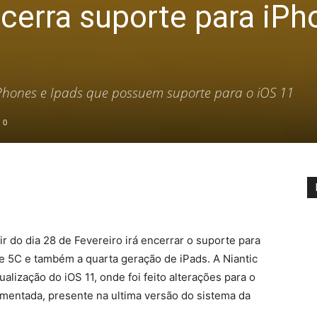
erra suporte para iPh
Phones e Ipads que possuem suporte para o iOS 11
0
r do dia 28 de Fevereiro irá encerrar o suporte para
e 5C e também a quarta geração de iPads. A Niantic
alização do iOS 11, onde foi feito alterações para o
umentada, presente na ultima versão do sistema da