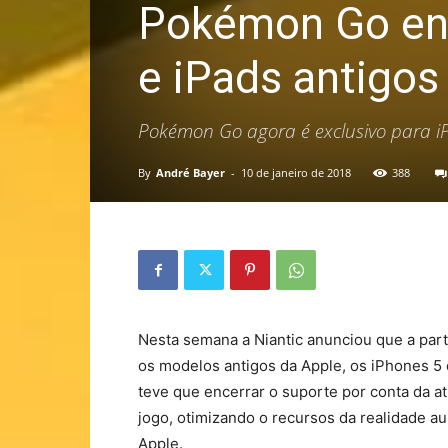
Pokémon Go enc
e iPads antigos
Pokémon Go agora é exclusivo para i
By
André Bayer
-
10 de janeiro de 2018
388
Nesta semana a Niantic anunciou que a parti
os modelos antigos da Apple, os iPhones 5 
teve que encerrar o suporte por conta da atu
jogo, otimizando o recursos da realidade a
Apple.