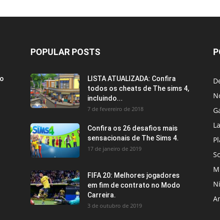
POPULAR POSTS
P
ão
LISTA ATUALIZADA: Confira
D
todos os cheats de The sims 4,
No
incluindo...
7 de fevereiro de 2018
G
L
Confira os 26 desafios mais
sensacionais de The Sims 4.
P
17 de janeiro de 2019
S
Mi
FIFA 20: Melhores jogadores
N
em fim de contrato no Modo
Carreira.
An
3 de outubro de 2019