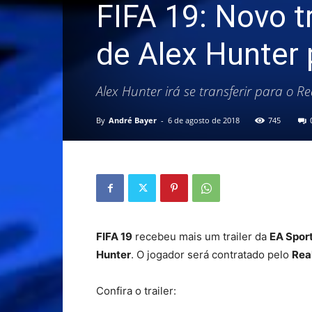
FIFA 19: Novo tr
de Alex Hunter 
Alex Hunter irá se transferir para o 
By
André Bayer
-
6 de agosto de 2018
745
FIFA 19
recebeu mais um trailer da
EA Spor
Hunter
. O jogador será contratado pelo
Rea
Confira o trailer: