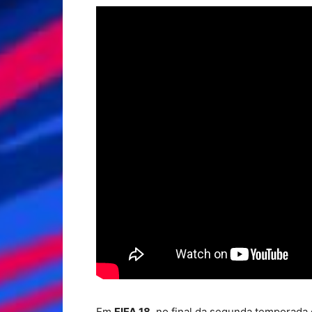
Em
FIFA 18
, no final da segunda temporada 