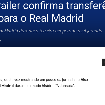
ailer confirma transfer
para o Real Madrid
Real Madrid durante a terceira temporada de A Jornada.
0
ts
, desta vez mostrando um pouco da jornada de
Alex
l Madrid
durante o modo história “A Jornada”.