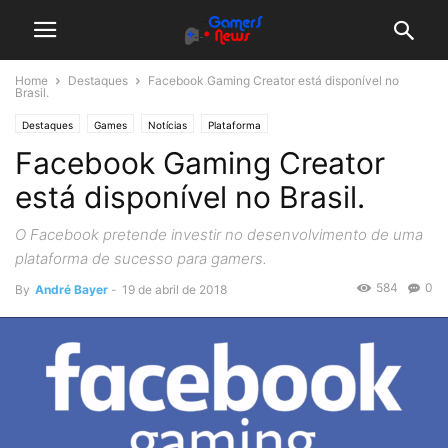
Home
Destaques
Facebook Gaming Creator está disponível no
Brasil.
Destaques
Games
Notícias
Plataforma
Facebook Gaming Creator
está disponível no Brasil.
O Facebook pretende investir no desenvolvimento de uma
plataforma de sucesso para gamers.
584
0
By
André Bayer
-
19 de abril de 2018