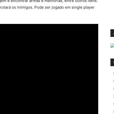
em e encontrar armas e melhorias, entre outros itens.
rotará os inimigos. Pode ser jogado em single player