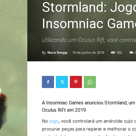
Stormland: Jogo
Insomniac Game
Utilizando um Oculus Rift, você cont
By
Nara Knopp
-
10 de junho de 2018
502
A Insomniac Games anunciou Stormland, um tí
Oculus Rift em 2019.
No
jogo
, você controlará um androide cujo 
procurar peças para reparar e melhorar o c