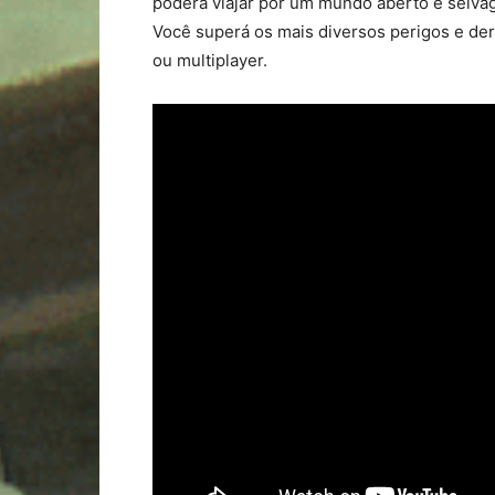
poderá viajar por um mundo aberto e selvag
Você superá os mais diversos perigos e der
ou multiplayer.