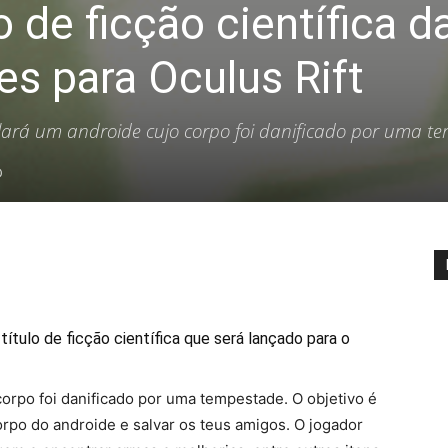
 de ficção científica d
s para Oculus Rift
rolará um androide cujo corpo foi danificado por uma t
0
tulo de ficção científica que será lançado para o
corpo foi danificado por uma tempestade. O objetivo é
orpo do androide e salvar os teus amigos. O jogador