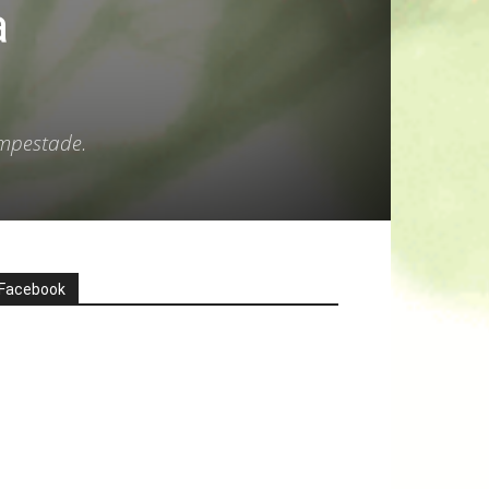
a
empestade.
Facebook