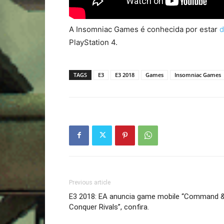
A Insomniac Games é conhecida por estar
d
PlayStation 4.
TAGS
E3
E3 2018
Games
Insomniac Games
Previous article
E3 2018: EA anuncia game mobile “Command 
Conquer Rivals”, confira.