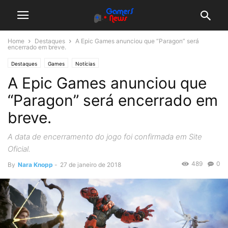
Home
Destaques
A Epic Games anunciou que “Paragon” será
encerrado em breve.
Destaques
Games
Notícias
A Epic Games anunciou que
“Paragon” será encerrado em
breve.
A data de encerramento do jogo foi confirmada em Site
Oficial.
489
0
By
Nara Knopp
-
27 de janeiro de 2018