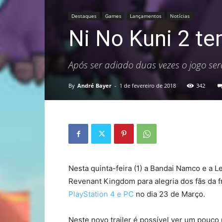
Destaques
Games
Lançamentos
Notícias
Ni No Kuni 2 te
Após ser adiado duas vezes o jogo se
By
André Bayer
-
1 de fevereiro de 2018
342
Nesta quinta-feira (1) a Bandai Namco e a L
Revenant Kingdom para alegria dos fãs da f
PlayStation 4 e PC
no dia 23 de Março.
Neste novo trailer é possível ver um pouco