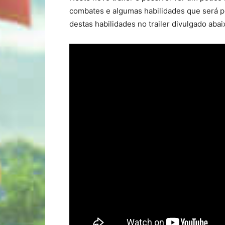
combates e algumas habilidades que será po
destas habilidades no trailer divulgado abai