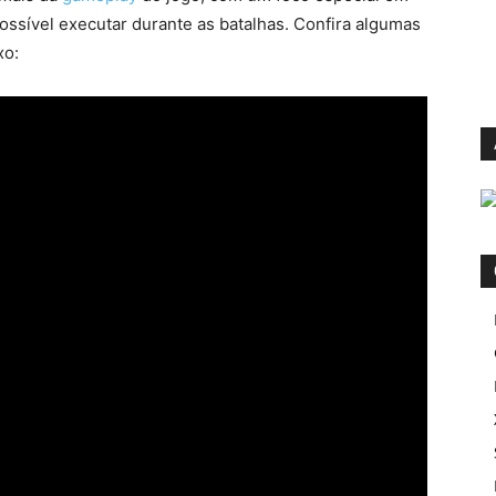
ssível executar durante as batalhas. Confira algumas
xo: