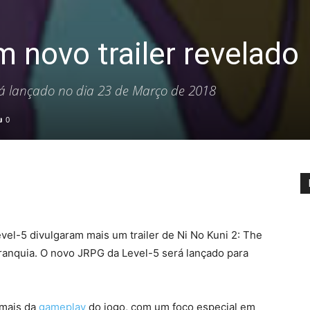
m novo trailer revelado
rá lançado no dia 23 de Março de 2018
0
evel-5 divulgaram mais um trailer de Ni No Kuni 2: The
ranquia. O novo JRPG da Level-5 será lançado para
 mais da
gameplay
do jogo, com um foco especial em