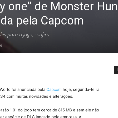
ay one” de Monster Hun
ada pela Capcom
es para o jogo, confira.
0
World foi anunciada pela
Capcom
hoje, segunda-feira
PS4 com muitas novidades e alterações.
são 1.01 do jogo tem cerca de 815 MB e sem ele não
uer espécie de DLC lançado pela empresa. A