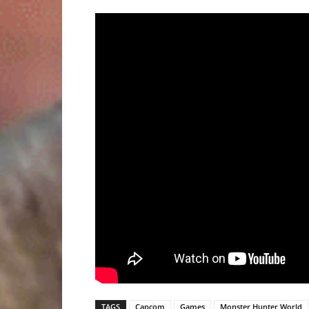
TAGS
Capcom
Games
Monster Hunter World