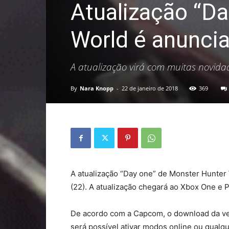
Atualização “D
World é anunci
A atualização virá com muitas novidad
By
Nara Knopp
-
22 de janeiro de 2018
369
A atualização “Day one” de Monster Hunter 
(22). A atualização chegará ao Xbox One e 
De acordo com a Capcom, o download da ver
será possível ativar modos online ou qualq