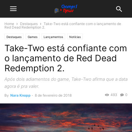
Home
Destaques
Take-Two está confiante com o lançamento de
Red Dead Redemption 2.
Destaques
Games
Lançamentos
Notícias
Take-Two está confiante com
o lançamento de Red Dead
Redemption 2.
Após dois adiamentos do game, Take-Two afirma que a data
agora é pra valer.
493
0
By
Nara Knopp
-
8 de fevereiro de 2018