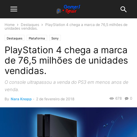
Home
Destaques
PlayStation 4 chega a marca de 76,5 milhões de
unidades vendidas.
Destaques
Plataforma
Sony
PlayStation 4 chega a marca
de 76,5 milhões de unidades
vendidas.
O console ultrapassou a venda do PS3 em menos anos de
venda.
678
0
By
Nara Knopp
-
2 de fevereiro de 2018