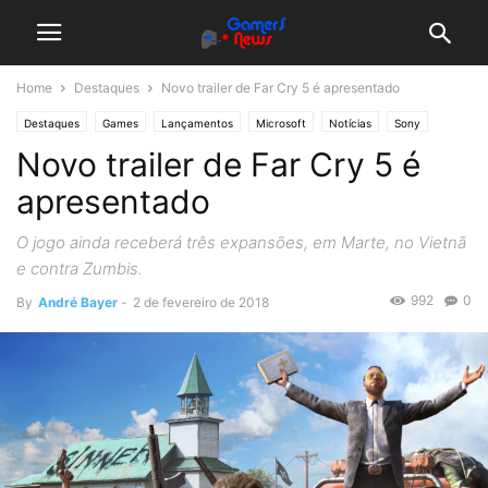
Home
Destaques
Novo trailer de Far Cry 5 é apresentado
Destaques
Games
Lançamentos
Microsoft
Notícias
Sony
Novo trailer de Far Cry 5 é
apresentado
O jogo ainda receberá três expansões, em Marte, no Vietnã
e contra Zumbis.
992
0
By
André Bayer
-
2 de fevereiro de 2018