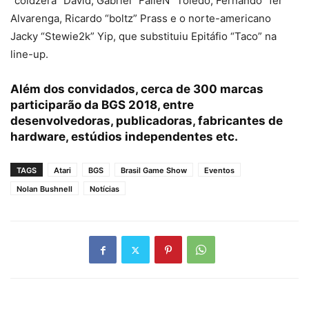
“coldzera” David, Gabriel “FalleN” Toledo, Fernando “fer”
Alvarenga, Ricardo “boltz” Prass e o norte-americano
Jacky “Stewie2k” Yip, que substituiu Epitáfio “Taco” na
line-up.
Além dos convidados, cerca de 300 marcas
participarão da BGS 2018, entre
desenvolvedoras, publicadoras, fabricantes de
hardware, estúdios independentes etc.
TAGS
Atari
BGS
Brasil Game Show
Eventos
Nolan Bushnell
Notícias