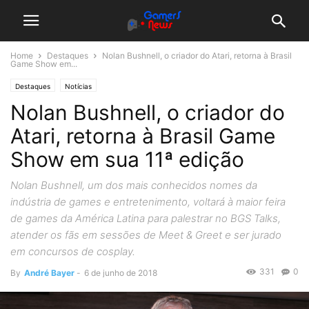
Home
Destaques
Nolan Bushnell, o criador do Atari, retorna à Brasil
Game Show em...
Destaques
Notícias
Nolan Bushnell, o criador do
Atari, retorna à Brasil Game
Show em sua 11ª edição
Nolan Bushnell, um dos mais conhecidos nomes da
indústria de games e entretenimento, voltará à maior feira
de games da América Latina para palestrar no BGS Talks,
atender os fãs em sessões de Meet & Greet e ser jurado
em concursos de cosplay.
331
0
By
André Bayer
-
6 de junho de 2018