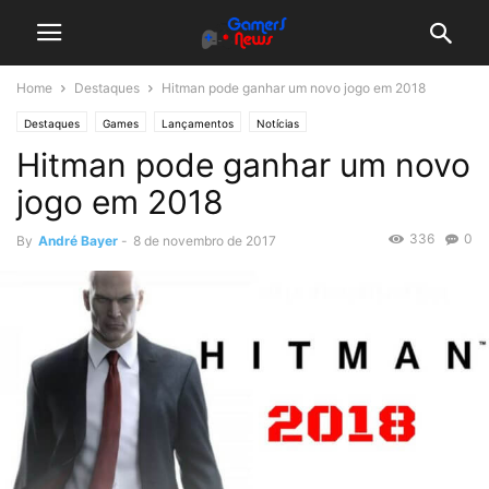
Home
Destaques
Hitman pode ganhar um novo jogo em 2018
Destaques
Games
Lançamentos
Notícias
Hitman pode ganhar um novo
jogo em 2018
336
0
By
André Bayer
-
8 de novembro de 2017