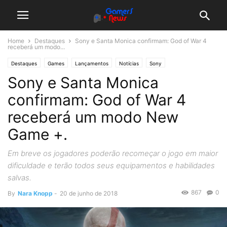
Home
Destaques
Sony e Santa Monica confirmam: God of War 4
receberá um modo...
Destaques
Games
Lançamentos
Notícias
Sony
Sony e Santa Monica
confirmam: God of War 4
receberá um modo New
Game +.
Em breve os jogadores poderão recomeçar o jogo em maior
dificuldade e terão todos seus equipamentos e habilidades
salvas.
867
0
By
Nara Knopp
-
20 de junho de 2018