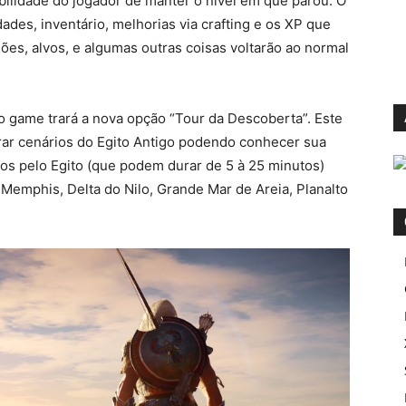
bilidade do jogador de manter o nível em que parou. O
des, inventário, melhorias via crafting e os XP que
es, alvos, e algumas outras coisas voltarão ao normal
game trará a nova opção “Tour da Descoberta”. Este
rar cenários do Egito Antigo podendo conhecer sua
eios pelo Egito (que podem durar de 5 à 25 minutos)
 Memphis, Delta do Nilo, Grande Mar de Areia, Planalto