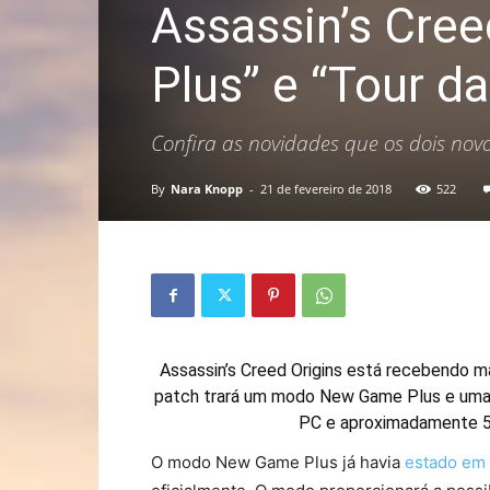
Assassin’s Cre
Plus” e “Tour d
Confira as novidades que os dois nov
By
Nara Knopp
-
21 de fevereiro de 2018
522
Assassin’s Creed Origins está recebendo ma
patch trará um modo New Game Plus e uma 
PC e aproximadamente 5,
O modo New Game Plus já havia
estado em