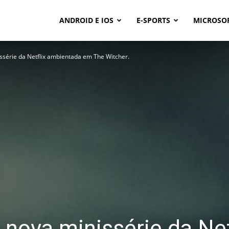
ANDROID E IOS
E-SPORTS
MICROSO
issérie da Netflix ambientada em The Witcher.
 nova minissérie da Net