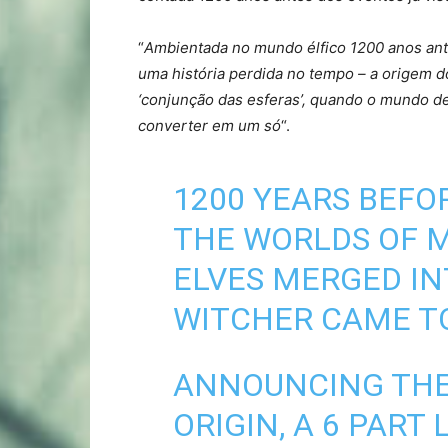
“
Ambientada no mundo élfico 1200 anos ante
uma história perdida no tempo – a origem d
‘conjunção das esferas’, quando o mundo d
converter em um só
“.
1200 YEARS BEFOR
THE WORLDS OF 
ELVES MERGED IN
WITCHER CAME TO
ANNOUNCING THE
ORIGIN, A 6 PART