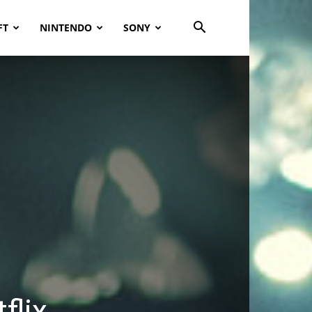
FT
NINTENDO
SONY
flix