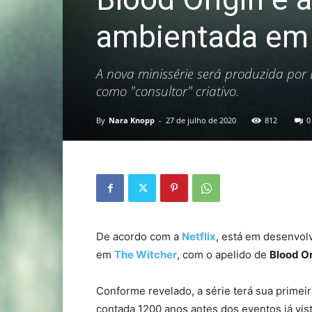
ambientada em 
A nova minissérie será produzida por
como "consultor" criativo.
By
Nara Knopp
-
27 de julho de 2020
812
0
De acordo com a
Netflix
, está em desenvol
em
The Witcher
, com o apelido de
Blood Or
Conforme revelado, a série terá sua primei
contada 1200 anos antes dos eventos já vist