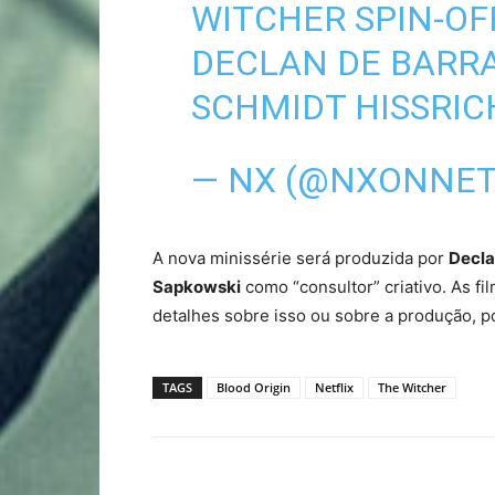
WITCHER SPIN-OF
DECLAN DE BARR
SCHMIDT HISSRIC
— NX (@NXONNET
A nova minissérie será produzida por
Decla
Sapkowski
como “consultor” criativo. As f
detalhes sobre isso ou sobre a produção, p
TAGS
Blood Origin
Netflix
The Witcher