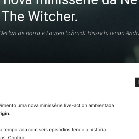
The Witcher.
 Declan de Barra e Lauren Schmidt Hissrich, tendo Andr
vimento uma nova minissérie live-action ambientada
igin
.
ra temporada com seis episódios tendo a história
os. Confira: