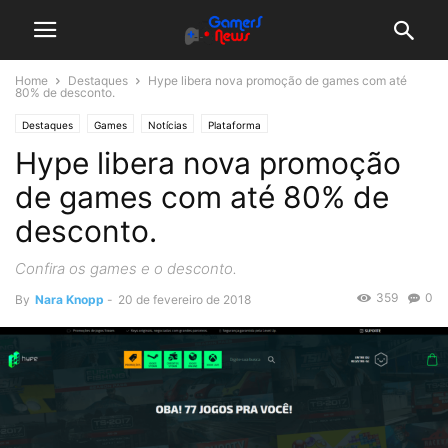
Home
Destaques
Hype libera nova promoção de games com até
80% de desconto.
Destaques
Games
Notícias
Plataforma
Hype libera nova promoção
de games com até 80% de
desconto.
Confira os games e o desconto.
359
0
By
Nara Knopp
-
20 de fevereiro de 2018