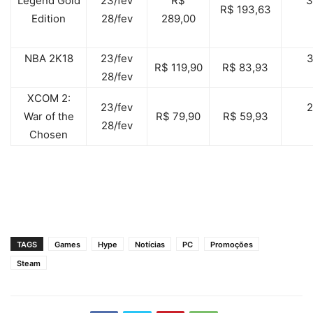
Legend Gold
23/fev
R$
R$ 193,63
Edition
28/fev
289,00
NBA 2K18
23/fev
R$ 119,90
R$ 83,93
28/fev
XCOM 2:
23/fev
War of the
R$ 79,90
R$ 59,93
28/fev
Chosen
TAGS
Games
Hype
Notícias
PC
Promoções
Steam