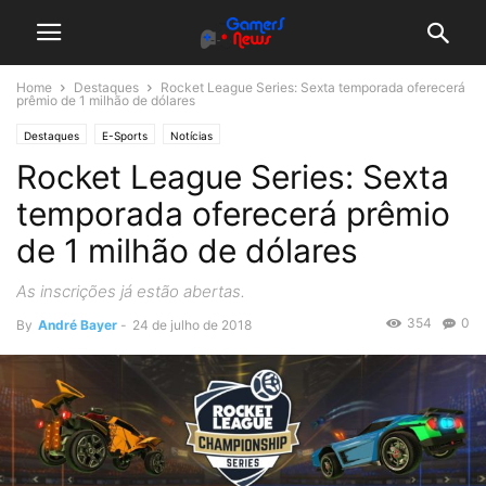
Home
Destaques
Rocket League Series: Sexta temporada oferecerá
prêmio de 1 milhão de dólares
Destaques
E-Sports
Notícias
Rocket League Series: Sexta
temporada oferecerá prêmio
de 1 milhão de dólares
As inscrições já estão abertas.
354
0
By
André Bayer
-
24 de julho de 2018