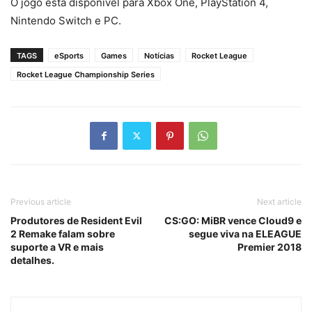
O jogo está disponível para Xbox One, PlayStation 4,
Nintendo Switch e PC.
TAGS
eSports
Games
Notícias
Rocket League
Rocket League Championship Series
Previous article
Next article
Produtores de Resident Evil
CS:GO: MiBR vence Cloud9 e
2 Remake falam sobre
segue viva na ELEAGUE
suporte a VR e mais
Premier 2018
detalhes.