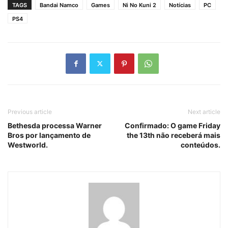
TAGS
Bandai Namco
Games
Ni No Kuni 2
Notícias
PC
PS4
Previous article
Next article
Bethesda processa Warner
Confirmado: O game Friday
Bros por lançamento de
the 13th não receberá mais
Westworld.
conteúdos.