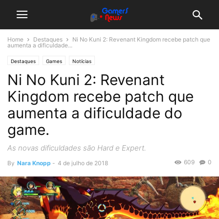
Home
Destaques
Ni No Kuni 2: Revenant Kingdom recebe patch que
aumenta a dificuldade...
Destaques
Games
Notícias
Ni No Kuni 2: Revenant
Kingdom recebe patch que
aumenta a dificuldade do
game.
As novas dificuldades são Hard e Expert.
609
0
By
Nara Knopp
-
4 de julho de 2018