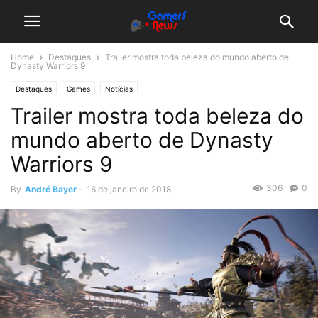
Home
Destaques
Trailer mostra toda beleza do mundo aberto de
Dynasty Warriors 9
Destaques
Games
Notícias
Trailer mostra toda beleza do
mundo aberto de Dynasty
Warriors 9
306
0
By
André Bayer
-
16 de janeiro de 2018