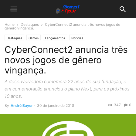
Home
Destaques
CyberConnect2 anuncia três novos jogos de
gênero vingança.
Destaques
Games
Lançamentos
Notícias
CyberConnect2 anuncia três
novos jogos de gênero
vingança.
A desenvolvedora comemora 22 anos de sua fundação, e
em comemoração anunciou o plano Next, para os próximos
10 anos.
347
0
By
André Bayer
-
30 de janeiro de 2018