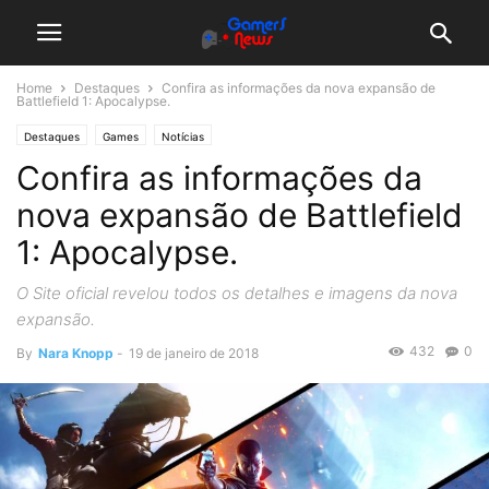
Home
Destaques
Confira as informações da nova expansão de
Battlefield 1: Apocalypse.
Destaques
Games
Notícias
Confira as informações da
nova expansão de Battlefield
1: Apocalypse.
O Site oficial revelou todos os detalhes e imagens da nova
expansão.
432
0
By
Nara Knopp
-
19 de janeiro de 2018