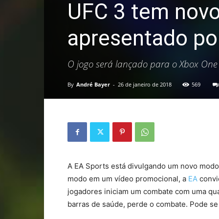
UFC 3 tem nov
apresentado po
O jogo será lançado para o Xbox One 
By
André Bayer
-
26 de janeiro de 2018
569
A EA Sports está divulgando um novo modo 
modo em um vídeo promocional, a
EA
convi
jogadores iniciam um combate com uma quan
barras de saúde, perde o combate. Pode s