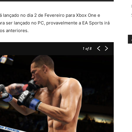
 lançado no dia 2 de Fevereiro para Xbox One e
ra ser lançado no PC, provavelmente a EA Sports irá
os anteriores.
1
of 8