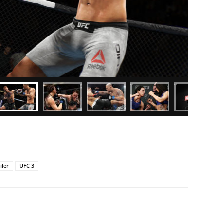
iler
UFC 3