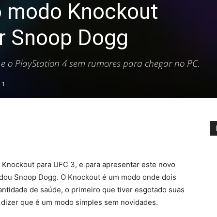
o modo Knockout
r Snoop Dogg
e o PlayStation 4 sem rumores para chegar no PC.
1
Knockout para UFC 3, e para apresentar este novo
dou Snoop Dogg. O Knockout é um modo onde dois
tidade de saúde, o primeiro que tiver esgotado suas
e dizer que é um modo simples sem novidades.