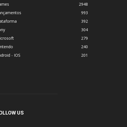
ames
2948
ançamentos
993
lataforma
392
ony
304
crosoft
279
intendo
240
droid - IOS
201
OLLOW US