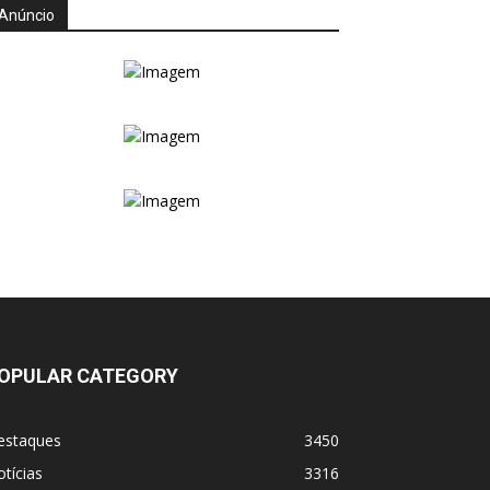
Anúncio
OPULAR CATEGORY
estaques
3450
tícias
3316