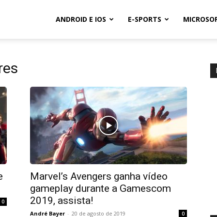
ANDROID E IOS
E-SPORTS
MICROSO
res
e
Marvel’s Avengers ganha vídeo
gameplay durante a Gamescom
2019, assista!
0
André Bayer
-
20 de agosto de 2019
0