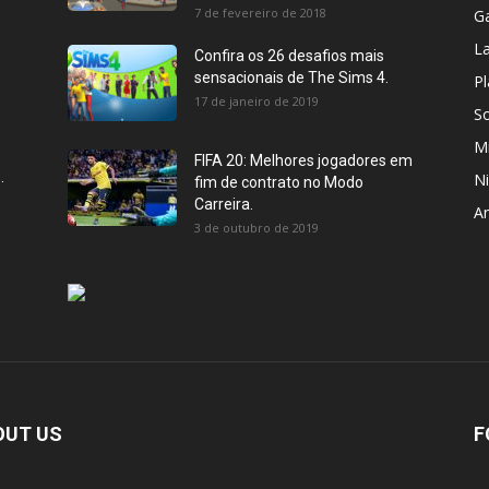
7 de fevereiro de 2018
G
L
Confira os 26 desafios mais
sensacionais de The Sims 4.
P
17 de janeiro de 2019
S
Mi
FIFA 20: Melhores jogadores em
.
N
fim de contrato no Modo
Carreira.
An
3 de outubro de 2019
OUT US
F