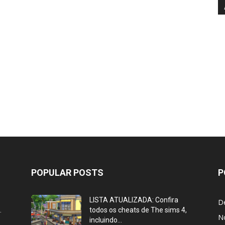
POPULAR POSTS
P
o
LISTA ATUALIZADA: Confira
D
.
todos os cheats de The sims 4,
No
incluindo...