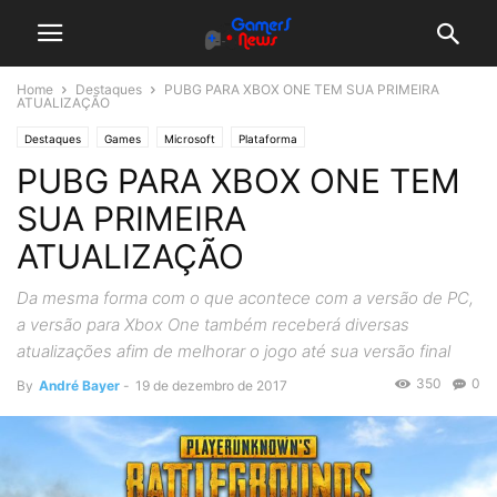
Home
Destaques
PUBG PARA XBOX ONE TEM SUA PRIMEIRA
ATUALIZAÇÃO
Destaques
Games
Microsoft
Plataforma
PUBG PARA XBOX ONE TEM
SUA PRIMEIRA
ATUALIZAÇÃO
Da mesma forma com o que acontece com a versão de PC,
a versão para Xbox One também receberá diversas
atualizações afim de melhorar o jogo até sua versão final
350
0
By
André Bayer
-
19 de dezembro de 2017