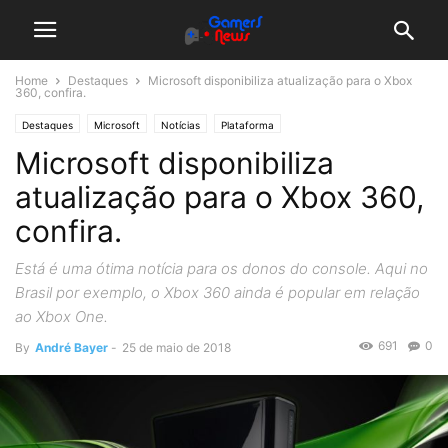
Home
Destaques
Microsoft disponibiliza atualização para o Xbox
360, confira.
Destaques
Microsoft
Notícias
Plataforma
Microsoft disponibiliza
atualização para o Xbox 360,
confira.
Está é uma ótima notícia para os donos do console. Aqui no
Brasil por exemplo, o Xbox 360 ainda é popular em relação
ao Xbox One.
691
0
By
André Bayer
-
25 de maio de 2018