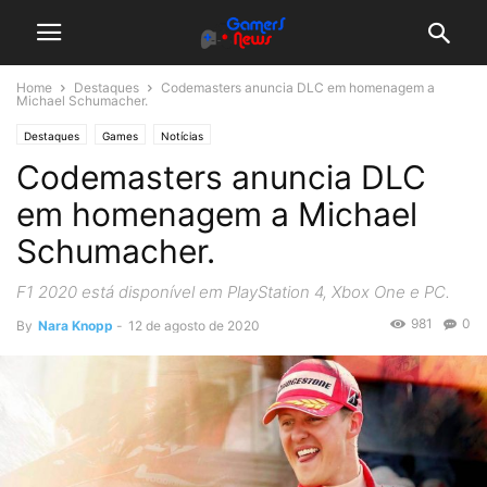
Home
Destaques
Codemasters anuncia DLC em homenagem a
Michael Schumacher.
Destaques
Games
Notícias
Codemasters anuncia DLC
em homenagem a Michael
Schumacher.
F1 2020 está disponível em PlayStation 4, Xbox One e PC.
981
0
By
Nara Knopp
-
12 de agosto de 2020