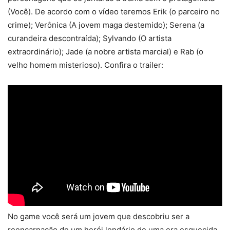
(Você). De acordo com o vídeo teremos Erik (o parceiro no
crime); Verônica (A jovem maga destemido); Serena (a
curandeira descontraída); Sylvando (O artista
extraordinário); Jade (a nobre artista marcial) e Rab (o
velho homem misterioso). Confira o trailer:
No game você será um jovem que descobriu ser a
reencarnação de um herói lendário de uma era esquecida.