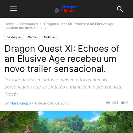
Home
Destaques
Dragon Quest XI: Echoes of an Elusive Age
recebeu um novo trailer...
Destaques
Games
Notícias
Dragon Quest XI: Echoes of
an Elusive Age recebeu um
novo trailer sensacional.
O trailer de dois minutos e meio mostra os demais
personagens que se juntarão a trama com o protagonista
(Você)
401
0
By
Nara Knopp
-
6 de agosto de 2018