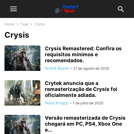
Home
Tags
Crysis
Crysis
Crysis Remastered: Confira os
requisitos mínimos e
recomendados.
André Bayer
-
21 de agosto de 2020
Crytek anuncia que a
remasterização de Crysis foi
oficialmente adiada.
Nara Knopp
-
1 de julho de 2020
Versão remasterizada de Crysis
chegará em PC, PS4, Xbox One
e...