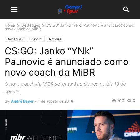
Home
Destaques
CS:GO: Janko “YNk” Paunovic é anunciado como
novo coach da MiBR
Destaques
E-Sports
Notícias
CS:GO: Janko “YNk”
Paunovic é anunciado como
novo coach da MiBR
O novo coach da MiBR se juntará ao elenco no dia 13 de
agosto.
513
0
By
André Bayer
-
1 de agosto de 2018