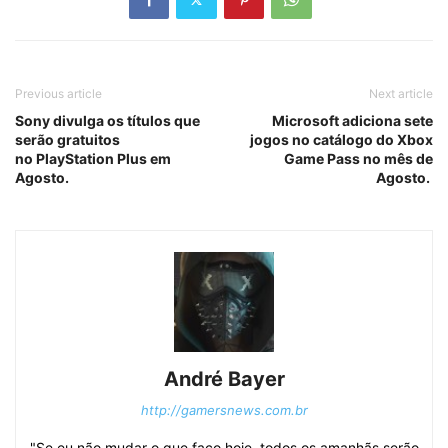
Previous article
Next article
Sony divulga os títulos que
Microsoft adiciona sete
serão gratuitos
jogos no catálogo do Xbox
no PlayStation Plus em
Game Pass no mês de
Agosto.
Agosto.
André Bayer
http://gamersnews.com.br
"Se eu não mudar o que faço hoje, todos os amanhãs serão