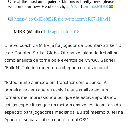
One of the most anticipated additions is finally here, please
welcome our new Head Coach,
@YNk
!
#SomosMIBR
https://t.co/6xIDo8i52R
pic.twitter.com/eR67kNjhvH
— MIBR (@mibr)
1 de agosto de 2018
O novo coach da MiBR já foi jogador de Counter-Strike 1.6
e de Counter-Strike: Global Offensive, além de trabalhar
como analista de torneios e eventos de CS:GO. Gabriel
“FalleN” Toledo comentou a chegada do novo coach:
“Estou muito animado em trabalhar com o Janko. A
primeira vez em que eu assisti a sua análise em um
torneio, me impressionou porque ele estava apontando
coisas específicas que na maioria das vezes ficam fora do
espectro para jogadores medianos. Eu até mesmo tuitei na
época: esse cara sabe o que é o real CS!”